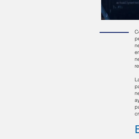
C
p
n
e
n
r
L
p
n
a
p
c