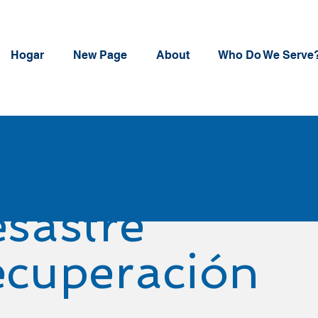
Hogar
New Page
About
Who Do We Serve
sastre
cuperación