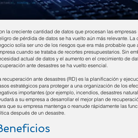
on la creciente cantidad de datos que procesan las empresas e
eligro de pérdida de datos se ha vuelto aún más relevante. La 
egocio solía ser uno de los riesgos que era más probable que
mpresa cuando se trataba de recortes presupuestarios. Sin em
ecesidad actual de datos y el aumento en el crecimiento de dat
ecuperación ante desastres se ha vuelto esencial.
a recuperación ante desastres (RD) es la planificación y ejec
asos estratégicos para proteger a una organización de los efe
egativos importantes (por ejemplo, incendios, desastres natura
yudará a su empresa a desarrollar el mejor plan de recuperaci
ara que su empresa mantenga o reanude rápidamente las func
rítica después de un desastre.
Beneficios