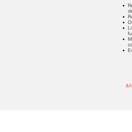
R
d
R
D
L
f
M
c
E
&lt