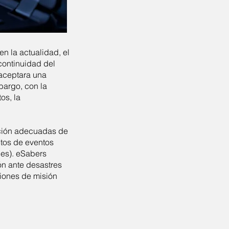
n la actualidad, el
continuidad del
 aceptara una
bargo, con la
os, la
ución adecuadas de
ctos de eventos
les). eSabers
ón ante desastres
iones de misión