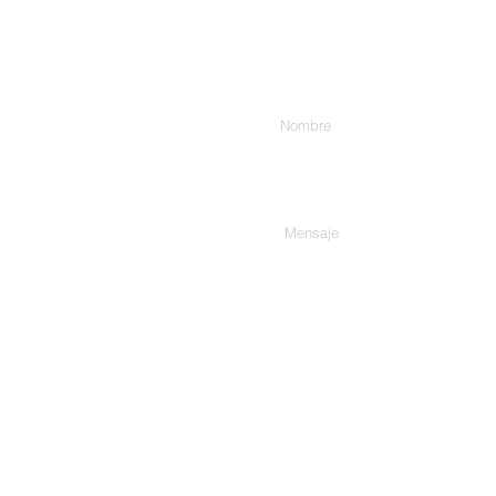
Introduzca su nombre
Escribe tu mensaje aquí...